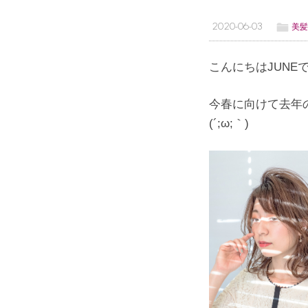
ë
2020-06-03
美髪
こんにちはJUNE
今春に向けて去年
(´;ω;｀)