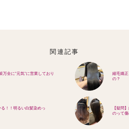
関連記事
策万全に”元気”に営業しており
縮毛矯正
の？
かる！！明るい白髪染めっ
【疑問】
のって傷