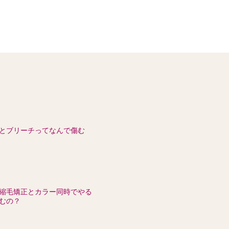
とブリーチってなんで傷む
縮毛矯正とカラー同時でやる
むの？