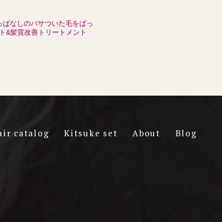
っぱなしのパサついた毛をばっ
ト&髪質改善トリートメント
air catalog
Kitsuke set
About
Blog