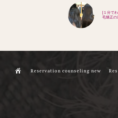
[１分で
毛矯正の
Ç
Reservation counseling new
Res