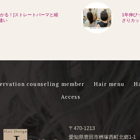
わかる！]ストレートパーマと縮
1年伸び
違い
さりカッ
ervation counseling member
Hair menu
H
Access
〒470-1213
愛知県豊田市桝塚西町北郷1-1