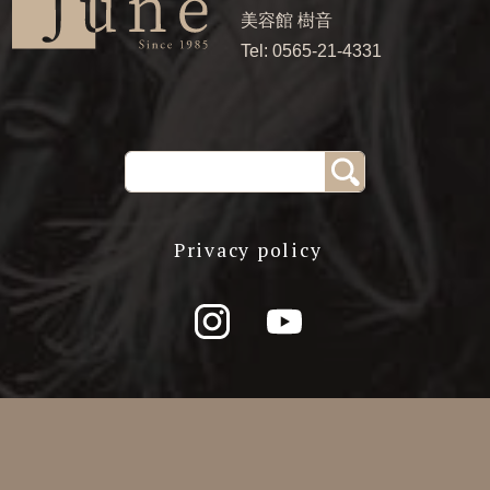
美容館 樹音
Tel: 0565-21-4331
Privacy policy
© 2020 June Hair Design