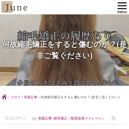
何故縮毛矯正をすると傷むのか？(是
非ご覧ください)
Ç
›
ブログ
›
美髪記事
›
何故縮毛矯正をすると傷むのか？(是非ご覧ください)
ë
l
2020-09-11
美髪記事
,
縮毛矯正（髪質改善ストレート）