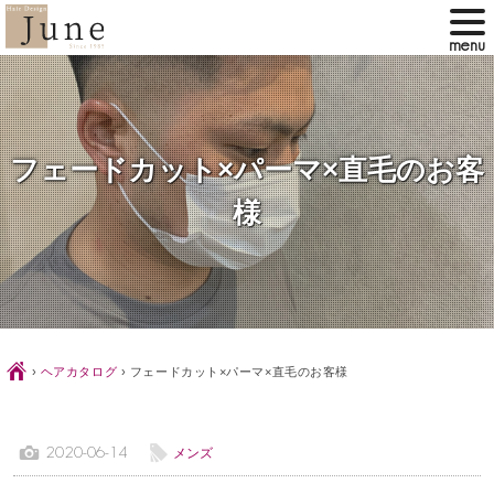
フェードカット×パーマ×直毛のお客
様
Ç
›
ヘアカタログ
›
フェードカット×パーマ×直毛のお客様
1
l
2020-06-14
メンズ