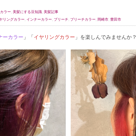
カラー
,
美髪にする豆知識
,
美髪記事
ヤリングカラー
,
インナーカラー
,
ブリーチ
,
ブリーチカラー
,
岡崎市
,
豊田市
ナーカラー
」「
イヤリングカラー
」を楽しんでみませんか