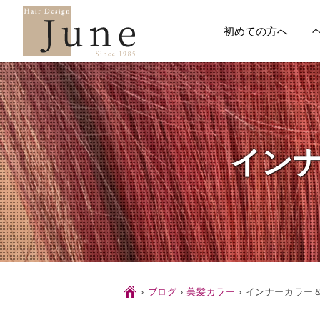
初めての方へ
イン
Ç
›
ブログ
›
美髪カラー
›
インナーカラー