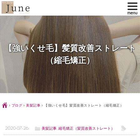
【強いくせ毛】髪質改善ストレート
（縮毛矯正）
Ç
›
ブログ
›
美髪記事
›
【強いくせ毛】髪質改善ストレート（縮毛矯正）
ë
l
2020-07-26
美髪記事
,
縮毛矯正（髪質改善ストレート）