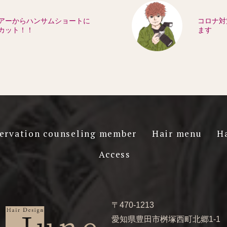
アーからハンサムショートに
コロナ対
カット！！
ます
ervation counseling member
Hair menu
H
Access
〒470-1213
愛知県豊田市桝塚西町北郷1-1