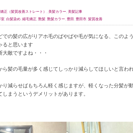
毛矯正（髪質改善ストレート）
,
美髪カラー
,
美髪記事
容室
,
白髪染め
,
縮毛矯正
,
艶髪
,
艶髪カラー
,
豊田
,
豊田市
,
髪質改善
どでの髪の広がりアホ毛のぱやぱや毛が気になる、このよ
ゃると思います
断大敵ですよね・・・
から髪の毛量が多く感じてしっかり減らしてほしいと言わ
かり減らせばもちろん軽く感じますが、軽くなった分髪が
てしまうというデメリットがあります。