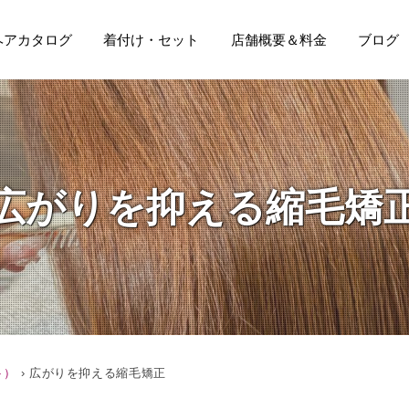
ヘアカタログ
着付け・セット
店舗概要＆料金
ブログ
広がりを抑える縮毛矯
ト）
›
広がりを抑える縮毛矯正