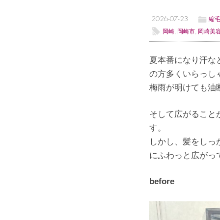
ë
2026-07-23
縮
l
岡崎
,
岡崎市
,
岡崎美
夏本番になり汗な
の方多くいらっし
梅雨が明けても油
そして広がること
す。
しかし、髪をしっ
にふわっと広がっ
before