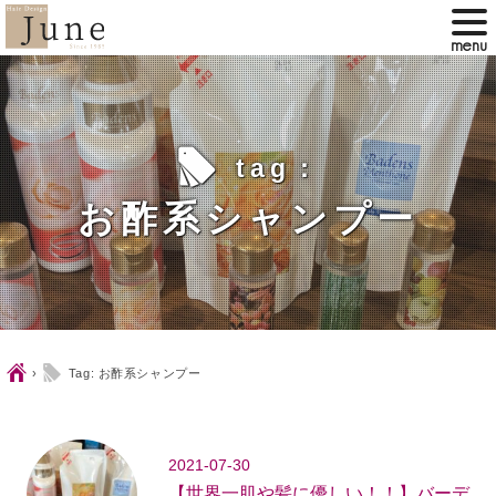
l
tag：
お酢系シャンプー
Ç
l
›
Tag: お酢系シャンプー
2021-07-30
【世界一肌や髪に優しい！！】バーデ