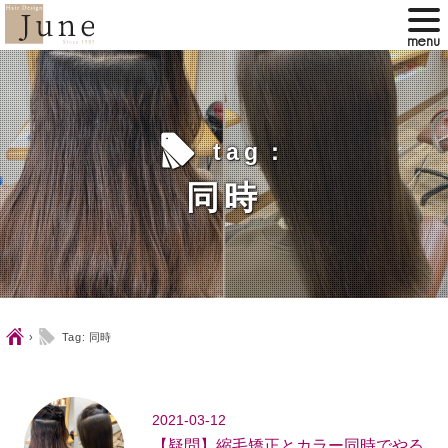
l
tag：
同時
Ç
l
›
Tag: 同時
2021-03-12
【疑問】縮毛矯正とカラー同時でやる