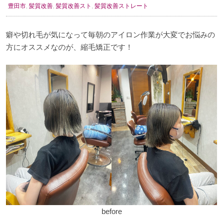
豊田市
,
髪質改善
,
髪質改善スト
,
髪質改善ストレート
癖や切れ毛が気になって毎朝のアイロン作業が大変でお悩みの
方にオススメなのが、縮毛矯正です！
before