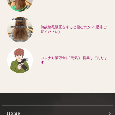
何故縮毛矯正をすると傷むのか？(是非ご
覧ください)
コロナ対策万全に”元気”に営業しておりま
す
Home