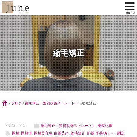
縮毛矯正
Ç
›
ブログ
›
縮毛矯正（髪質改善ストレート）
›
縮毛矯正
ë
2023-12-01
縮毛矯正（髪質改善ストレート）
,
美髪記事
l
岡崎
,
岡崎市
,
岡崎美容室
,
白髪染め
,
縮毛矯正
,
艶髪
,
艶髪カラー
,
豊田
,