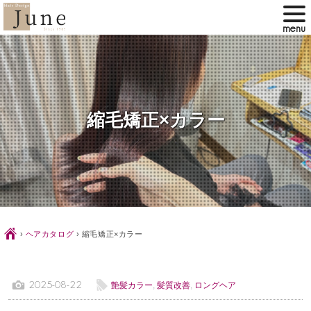
縮毛矯正×カラー
Ç
›
ヘアカタログ
›
縮毛矯正×カラー
1
l
2025-08-22
艶髪カラー
,
髪質改善
,
ロングヘア