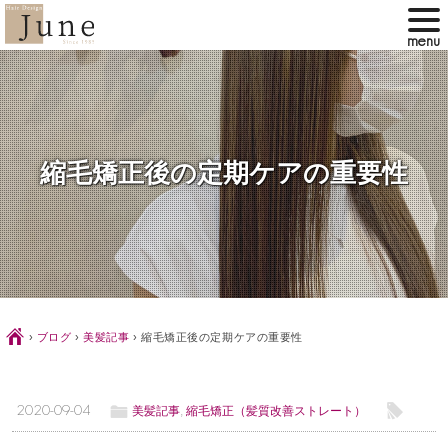
縮毛矯正後の定期ケアの重要性
Ç
›
ブログ
›
美髪記事
›
縮毛矯正後の定期ケアの重要性
ë
l
2020-09-04
美髪記事
,
縮毛矯正（髪質改善ストレート）