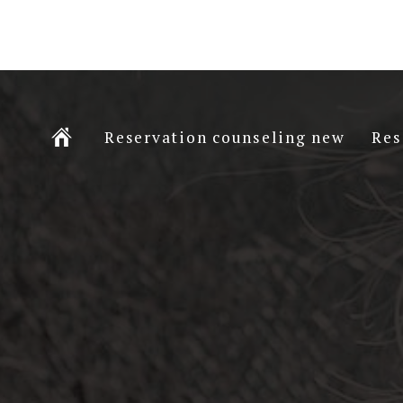
Ç
Reservation counseling new
Res