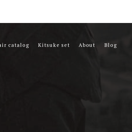
air catalog
Kitsuke set
About
Blog